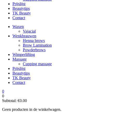
Prijslijst
Beautytips
TK Beauty
Contact
Waxen
Vajacial
Wenkbrauwen
Henna brows
Brow Lamination
Powderbrows
Wimperlifting
Massage
Cupping massage
Prijslijst
Beautytips
TK Beauty
Contact
0
0
Subtotal:
€
0.00
Geen producten in de winkelwagen.