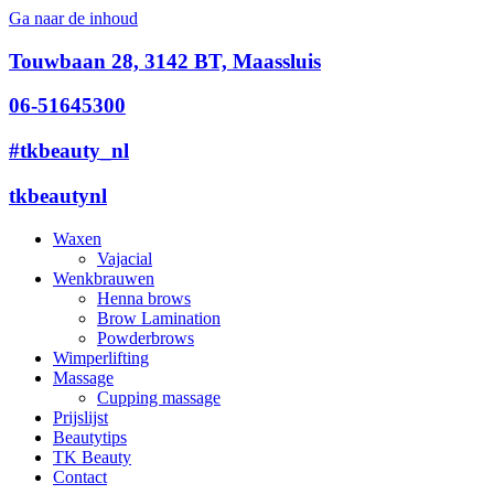
Ga naar de inhoud
Touwbaan 28, 3142 BT, Maassluis
06-51645300
#tkbeauty_nl
tkbeautynl
Waxen
Vajacial
Wenkbrauwen
Henna brows
Brow Lamination
Powderbrows
Wimperlifting
Massage
Cupping massage
Prijslijst
Beautytips
TK Beauty
Contact