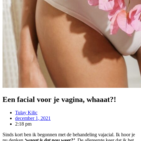
Een facial voor je vagina, whaaat?!
Tulay Kilic
december 1, 2021
2:18 pm
Sinds kort ben ik begonnen met de behandeling vajacial. Ik hoor je
nu denken
‘waaat is dat nou weer?’
De allereerste keer dat ik het