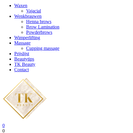
Waxen
Vajacial
Wenkbrauwen
Henna brows
Brow Lamination
Powderbrows
Wimperlifting
Massage
Cupping massage
Prijslijst
Beautytips
TK Beauty
Contact
0
0